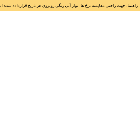
راهنما: جهت راحتی مقایسه نرخ ها، نوار آبی رنگی روبروی هر تاریخ قرارداده شده 