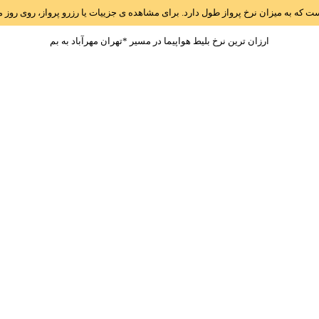
است که به میزان نرخ پرواز طول دارد. برای مشاهده ی جزییات یا رزرو پرواز، روی رو
ارزان ترین نرخ بلیط هواپیما در مسیر *تهران مهرآباد به بم